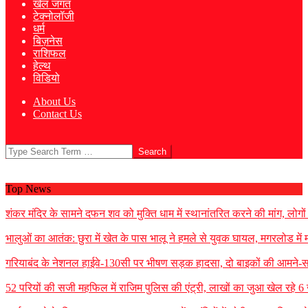
खेल जगत
टेक्नोलॉजी
धर्म
बिज़नेस
राशिफल
हेल्थ
विडियो
About Us
Contact Us
Search
Top News
शंकर मंदिर के सामने दफन शव को मुक्ति धाम में स्थानांतरित करने की मांग, लोगो
भालुओं का आतंक: छुरा में खेत के पास भालू ने हमले से युवक घायल, मगरलोड में
गरियाबंद के नेशनल हाईवे-130सी पर भीषण सड़क हादसा, दो बाइकों की आमने-स
52 परियों की सजी महफिल में राजिम पुलिस की एंट्री, लाखों का जुआ खेल रहे 6