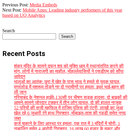
2018-
Previous Post:
Media Embeds
09-
Next Post:
Mobile Apps: Leading industry performers of this year
19
based on UQ Analytics
Search
Search
Recent Posts
शंकर मंदिर के सामने दफन शव को मुक्ति धाम में स्थानांतरित करने की
मांग, लोगों में नाराजगी का माहौल, मोहल्लेवासियों ने एसडीएम को सौंपा
आवेदन
भालुओं का आतंक: छुरा में खेत के पास भालू ने हमले से युवक घायल,
मगरलोड में मशरूम तोड़ने गए दो ग्रामीणों पर हमला, इधर भाई-बहन की
ली जान
गरियाबंद के नेशनल हाईवे-130सी पर भीषण सड़क हादसा, दो बाइकों की
आमने-सामने जोरदार टक्कर में तीन लोग घायल, दो की हालत नाजुक
52 परियों की सजी महफिल में राजिम पुलिस की एंट्री, लाखों का जुआ
खेल रहे 6 जुआरी रंगे हाथ गिरफ्तार, मोबाइल-ताश की गड्डी समेत नगद
जब्त
कर्ज चुकाने के लिए आस्था पर हमला, एक रात में 3 मंदिरों में चोरी, 1
नाबालिग समेत 4 आरोपी गिरफ्तार, 16 लाख 60 हजार के मुकुट और