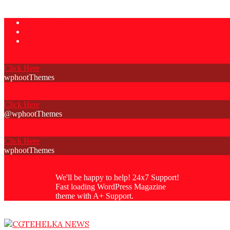
Skip
Privacy Policy
to
Contact Us
content
About Us
Click Here
wphootThemes
Click Here
@wphootThemes
Click Here
wphootThemes
We'll be happy to help! 24x7 Support!
Fast loading WordPress Magazine
theme with A+ Support.