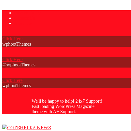
Skip
Privacy Policy
to
Contact Us
content
About Us
Click Here
wphootThemes
Click Here
@wphootThemes
Click Here
wphootThemes
We'll be happy to help! 24x7 Support!
Fast loading WordPress Magazine
theme with A+ Support.