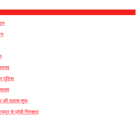
ेदन
ान
त
 बरामद
ुर पुलिस
 मातम
ंप की तलाश शुरू
यपुर से प्रेमी गिरफ्तार