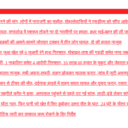
रने की मांग, लोगों में नाराजगी का माहौल, मोहल्लेवासियों ने एसडीएम को सौंपा आव
 घायल, मगरलोड में मशरूम तोड़ने गए दो ग्रामीणों पर हमला, इधर भाई-बहन की ली ज
बाइकों की आमने-सामने जोरदार टक्कर में तीन लोग घायल, दो की हालत नाजुक
का जुआ खेल रहे 6 जुआरी रंगे हाथ गिरफ्तार, मोबाइल-ताश की गड्डी समेत नगद जब्
ें चोरी, 1 नाबालिग समेत 4 आरोपी गिरफ्तार, 16 लाख 60 हजार के मुकुट और जेवरात
ल, हालत नाजुक, मची अफरा-तफरी, वाहन छोड़कर चालक फरार, जांच में जुटी अभनप
कर से टीचर की मौत, दर्दनाक हादसे में वाहन सवार घायल और दूसरा फरार, पसरा
जहरीले करैत ने डसा, अस्पताल पहुंचने से पहले टूट गई सांस, लाठी-डंडे लेकर सा
ा घोंटा गला, फिर पानी भरे खेत में सिर डुबोकर उतरा मौत के घाट, 24 घंटे के भीतर रा
टिस जारी कर तत्काल काम रोकने के दिए निर्देश