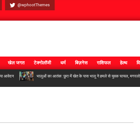
@wphootThemes
खेल जगत
टेक्नोलॉजी
धर्म
बिज़नेस
राशिफल
हेल्थ
वि
ेदन
भालुओं का आतंक: छुरा में खेत के पास भालू ने हमले से युवक घायल, मगरलोड में म