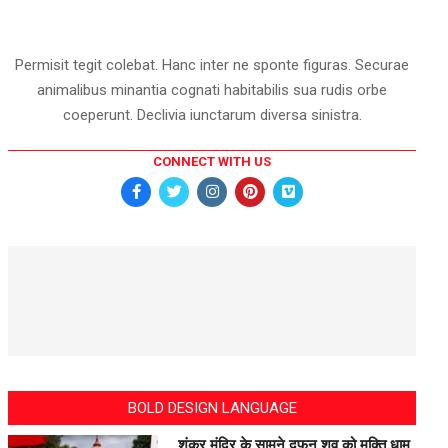
Permisit tegit colebat. Hanc inter ne sponte figuras. Securae
animalibus minantia cognati habitabilis sua rudis orbe
coeperunt. Declivia iunctarum diversa sinistra.
CONNECT WITH US
BOLD DESIGN LANGUAGE
शंकर मंदिर के सामने दफन शव को मुक्ति धाम