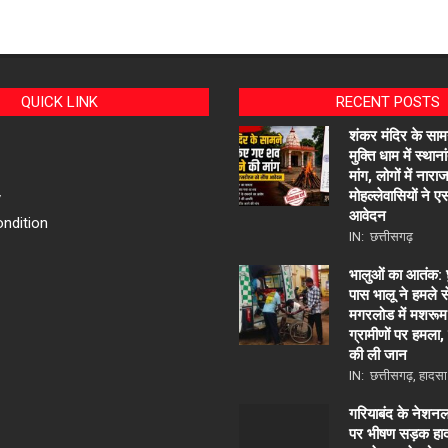
QUICK LINK
RECENT POSTS
शंकर मंदिर के सा
मुक्ति धाम में स्था
मांग, लोगों में नार
मोहल्लेवासियों ने 
y
आवेदन
ndition
IN:
छत्तीसगढ़
भालुओं का आतंक: छु
पास भालू ने हमले 
मगरलोड में मशरूम 
ग्रामीणों पर हमला
की ली जान
IN:
छत्तीसगढ़
,
हादसा
गरियाबंद के नेशन
पर भीषण सड़क हाद