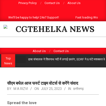
Skip
Privacy Policy
Contact Us
About Us
to
content
We'll be happy to help! 24x7 Support!
Fast loading WordPre
CGTEHELKA
Primary
Search
About Us
Contact Us
Navigation
Top
ढाबा संचालक ने शिवनाथ नदी में लगाई छलांग, SDRF ने 6 घंटे मशक्कत क
Menu
News
सीएम बघेल आज फर्स्ट टाइम वोटर्स से करेंगे संवाद
BY:
M A RIZVI
ON:
JULY 25, 2023
IN:
छत्तीसगढ़
Spread the love