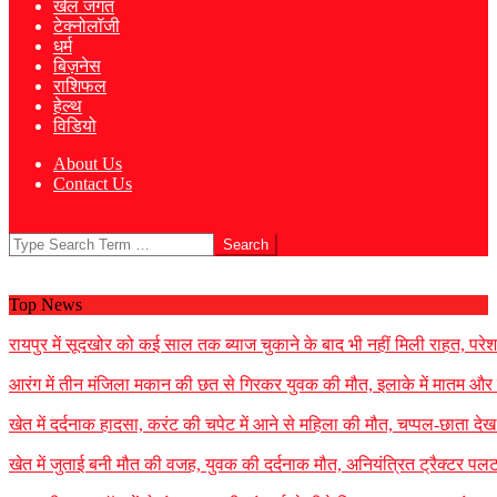
खेल जगत
टेक्नोलॉजी
धर्म
बिज़नेस
राशिफल
हेल्थ
विडियो
About Us
Contact Us
Search
Top News
रायपुर में सूदखोर को कई साल तक ब्याज चुकाने के बाद भी नहीं मिली राहत, परेश
आरंग में तीन मंजिला मकान की छत से गिरकर युवक की मौत, इलाके में मातम और दह
खेत में दर्दनाक हादसा, करंट की चपेट में आने से महिला की मौत, चप्पल-छाता देख
खेत में जुताई बनी मौत की वजह, युवक की दर्दनाक मौत, अनियंत्रित ट्रैक्टर प