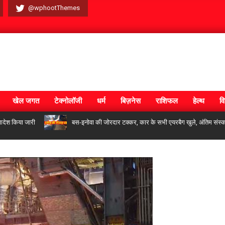
@wphootThemes
खेल जगत
टेक्नोलॉजी
धर्म
बिज़नेस
राशिफल
हेल्थ
वि
या जारी
बस-इनोवा की जोरदार टक्कर, कार के सभी एयरबैग खुले, अंतिम संस्कार से लौ