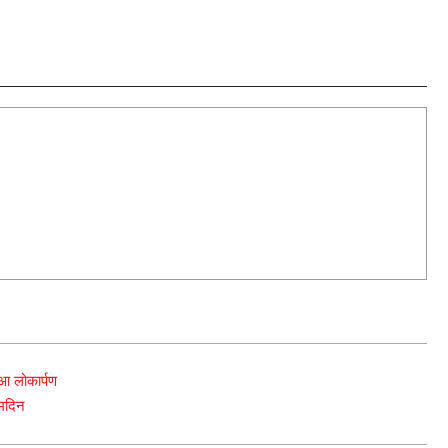
ुआ लोकार्पण
्मदिन