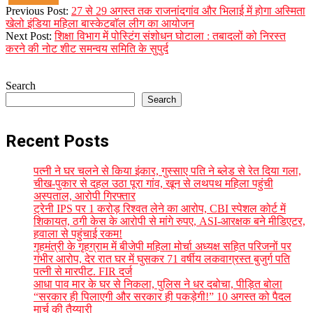
2023-
Previous Post:
27 से 29 अगस्त तक राजनांदगांव और भिलाई में होगा अस्मिता
08-
खेलो इंडिया महिला बास्केटबाॅल लीग का आयोजन
26
Next Post:
शिक्षा विभाग में पोस्टिंग संशोधन घोटाला : तबादलों को निरस्त
करने की नोट शीट समन्वय समिति के सुपुर्द
Search
Search
Recent Posts
पत्नी ने घर चलने से किया इंकार, गुस्साए पति ने ब्लेड से रेत दिया गला,
चीख-पुकार से दहल उठा पूरा गांव, खून से लथपथ महिला पहुंची
अस्पताल, आरोपी गिरफ्तार
ट्रेनी IPS पर 1 करोड़ रिश्वत लेने का आरोप, CBI स्पेशल कोर्ट में
शिकायत, ठगी केस के आरोपी से मांगे रुपए, ASI-आरक्षक बने मीडिएटर,
हवाला से पहुंचाई रकम!
गृहमंत्री के गृहग्राम में बीजेपी महिला मोर्चा अध्यक्ष सहित परिजनों पर
गंभीर आरोप, देर रात घर में घुसकर 71 वर्षीय लकवाग्रस्त बुजुर्ग पति
पत्नी से मारपीट. FIR दर्ज
आधा पाव मार के घर से निकला, पुलिस ने धर दबोचा, पीड़ित बोला
“सरकार ही पिलाएगी और सरकार ही पकड़ेगी!” 10 अगस्त को पैदल
मार्च की तैय्यारी