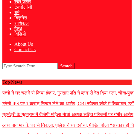
खेल जगत
टेक्नोलॉजी
धर्म
बिज़नेस
राशिफल
हेल्थ
विडियो
About Us
Contact Us
Search
Top News
पत्नी ने घर चलने से किया इंकार, गुस्साए पति ने ब्लेड से रेत दिया गला, चीख-प
ट्रेनी IPS पर 1 करोड़ रिश्वत लेने का आरोप, CBI स्पेशल कोर्ट में शिकायत, ठग
गृहमंत्री के गृहग्राम में बीजेपी महिला मोर्चा अध्यक्ष सहित परिजनों पर गंभीर आरोप
आधा पाव मार के घर से निकला, पुलिस ने धर दबोचा, पीड़ित बोला “सरकार ही पि