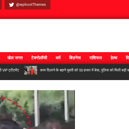
@wphootThemes
खेल जगत
टेक्नोलॉजी
धर्म
बिज़नेस
राशिफल
हेल्थ
वि
ीटमेंट
काम दिलाने के बहाने युवती को 50 हजार में बेचा, पुलिस को मिली बड़ी कामयाब