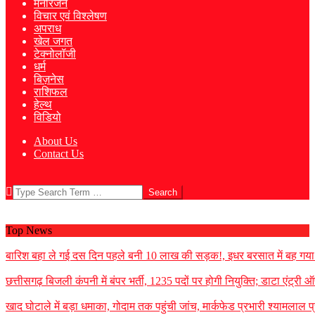
मनोरंजन
विचार एवं विश्लेषण
अपराध
खेल जगत
टेक्नोलॉजी
धर्म
बिज़नेस
राशिफल
हेल्थ
विडियो
About Us
Contact Us
Search
Top News
बारिश बहा ले गई दस दिन पहले बनी 10 लाख की सड़क!, इधर बरसात में बह गया मनर
छत्तीसगढ़ बिजली कंपनी में बंपर भर्ती, 1235 पदों पर होगी नियुक्ति; डाटा एंट्र
खाद घोटाले में बड़ा धमाका, गोदाम तक पहुंची जांच, मार्कफेड प्रभारी श्यामलाल प्