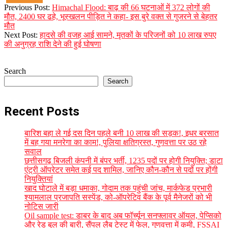
2023-
Previous Post:
Himachal Flood: बाढ़ की 66 घटनाओं में 372 लोगों की
08-
मौत, 2400 घर ढहे, भूस्खलन पीड़ित ने कहा- इस बुरे वक्त से गुजरने से बेहतर
26
मौत
Next Post:
हादसे की वजह आई सामने, मृतकों के परिजनों को 10 लाख रुपए
की अनुग्रह राशि देने की हुई घोषणा
Search
Search
Recent Posts
बारिश बहा ले गई दस दिन पहले बनी 10 लाख की सड़क!, इधर बरसात
में बह गया मनरेगा का काम!, पुलिया क्षतिग्रस्त, गुणवत्ता पर उठ रहे
सवाल
छत्तीसगढ़ बिजली कंपनी में बंपर भर्ती, 1235 पदों पर होगी नियुक्ति; डाटा
एंट्री ऑपरेटर समेत कई पद शामिल, जानिए कौन-कौन से पदों पर होंगी
नियुक्तियां
खाद घोटाले में बड़ा धमाका, गोदाम तक पहुंची जांच, मार्कफेड प्रभारी
श्यामलाल प्रजापति सस्पेंड, को-ऑपरेटिव बैंक के पूर्व मैनेजरों को भी
नोटिस जारी
Oil sample test: डाबर के बाद अब फॉर्च्यून सनफ्लावर ऑयल, पेप्सिको
और रेड बुल की बारी, सैंपल लैब टेस्ट में फेल, गुणवत्ता में कमी, FSSAI