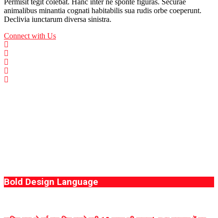
Permisit tegit colebat. Hanc inter ne sponte figuras. Securae
animalibus minantia cognati habitabilis sua rudis orbe coeperunt.
Declivia iunctarum diversa sinistra.
Connect with Us
Bold Design Language