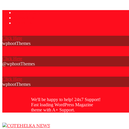
Skip
Privacy Policy
to
Contact Us
content
About Us
Click Here
wphootThemes
Click Here
@wphootThemes
Click Here
wphootThemes
We'll be happy to help! 24x7 Support!
Fast loading WordPress Magazine
theme with A+ Support.