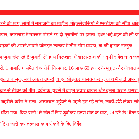
रने की मांग, लोगों में नाराजगी का माहौल, मोहल्लेवासियों ने एसडीएम को सौंपा आव
 घायल, मगरलोड में मशरूम तोड़ने गए दो ग्रामीणों पर हमला, इधर भाई-बहन की ली ज
बाइकों की आमने-सामने जोरदार टक्कर में तीन लोग घायल, दो की हालत नाजुक
का जुआ खेल रहे 6 जुआरी रंगे हाथ गिरफ्तार, मोबाइल-ताश की गड्डी समेत नगद जब्
ें चोरी, 1 नाबालिग समेत 4 आरोपी गिरफ्तार, 16 लाख 60 हजार के मुकुट और जेवरात
ल, हालत नाजुक, मची अफरा-तफरी, वाहन छोड़कर चालक फरार, जांच में जुटी अभनप
कर से टीचर की मौत, दर्दनाक हादसे में वाहन सवार घायल और दूसरा फरार, पसरा
जहरीले करैत ने डसा, अस्पताल पहुंचने से पहले टूट गई सांस, लाठी-डंडे लेकर सा
ा घोंटा गला, फिर पानी भरे खेत में सिर डुबोकर उतरा मौत के घाट, 24 घंटे के भीतर रा
टिस जारी कर तत्काल काम रोकने के दिए निर्देश