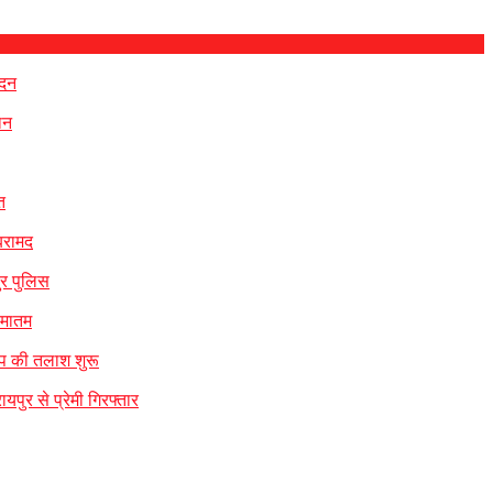
ेदन
ान
त
 बरामद
ुर पुलिस
 मातम
ंप की तलाश शुरू
यपुर से प्रेमी गिरफ्तार