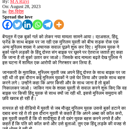
By:
M A Rizvi
On:
August 28, 2023
In:
देश-विदेश
Spread the love
बेंगलुरु में एक बुर्का गर्ल को लेकर नया मामला सामने आया। दऱअसल, हिंदू
फ्रेंड के साथ बाइक पर जा रही एक मुस्लिम युवती को बीच सड़क रोक एक
अन्य मुस्लिम शख्स ने अचानक सवाल पूछने शुरू कर दिए। मुस्लिम युवक ने
बुर्का पहने लड़की के हिंदू दोस्त संग बाइक पर घूमने पर ऐतराज जताते हुए कहा
कि जाना है तो बुर्का उतार कर जाओ। जिसके बाद मामला बढ़ते देख पुलिस ने
इस घटना में शामिल एक आरोपी को गिरफ्तार कर लिया है.
जानकारी के मुताबिक, मुस्लिम युवती जब अपने हिंदू दोस्त के साथ बाइक पर जा
रही थी तो इस दौरान कई मुस्लिम युवकों ने उसे घेर लिया और उसके साथ बहस
करने लगे। उन्होंने कहा कि अगर किसी और के साथ जाना है तो बुर्का
निकालकर जाओ। जाकिर नाम के शख्स युवती से सवाल करने शुरू किए कि वह
बाइक पर किसी हिंदू युवक से साथ क्यों जा रही थी. इससे मुस्लिम समुदाय की
छवि खराब हो रही है।
वायरल हो रहे वीडियो में युवती से जब मौजूद मुस्लिम युवक उससे बुर्का हटाने का
दबाव बना रहे ते तो इस दौरान युवती से कहते हैं कि अपने अब्बा को कॉल करो,
इस युवती कहती है कि वो शादीशुदा है तो दबंग युवक बहस करने लगते है और
कहते हैं कि पति को कॉल करो और उसे बुलाओ. तुम एक हिंदू लड़के की वजह से
उसे धोखा दे रही हो.