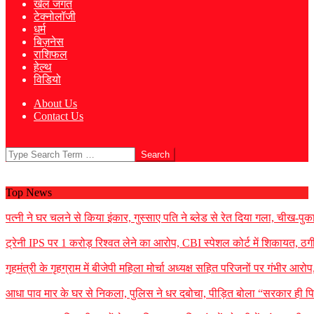
खेल जगत
टेक्नोलॉजी
धर्म
बिज़नेस
राशिफल
हेल्थ
विडियो
About Us
Contact Us
Search
Top News
पत्नी ने घर चलने से किया इंकार, गुस्साए पति ने ब्लेड से रेत दिया गला, चीख-प
ट्रेनी IPS पर 1 करोड़ रिश्वत लेने का आरोप, CBI स्पेशल कोर्ट में शिकायत, ठग
गृहमंत्री के गृहग्राम में बीजेपी महिला मोर्चा अध्यक्ष सहित परिजनों पर गंभीर आरोप
आधा पाव मार के घर से निकला, पुलिस ने धर दबोचा, पीड़ित बोला “सरकार ही पि