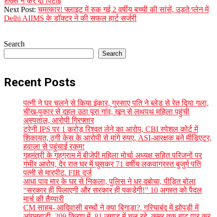
08-
शख्स ने कर दी पिटाई
28
Next Post:
चमत्कार! फ्लाइट में रुक गई 2 वर्षीय बच्ची की सांसें, उड़ते प्लेन में
Delhi AIIMS के डॉक्टर ने की सफल हार्ट सर्जरी
Search
Search
Recent Posts
पत्नी ने घर चलने से किया इंकार, गुस्साए पति ने ब्लेड से रेत दिया गला,
चीख-पुकार से दहल उठा पूरा गांव, खून से लथपथ महिला पहुंची
अस्पताल, आरोपी गिरफ्तार
ट्रेनी IPS पर 1 करोड़ रिश्वत लेने का आरोप, CBI स्पेशल कोर्ट में
शिकायत, ठगी केस के आरोपी से मांगे रुपए, ASI-आरक्षक बने मीडिएटर,
हवाला से पहुंचाई रकम!
गृहमंत्री के गृहग्राम में बीजेपी महिला मोर्चा अध्यक्ष सहित परिजनों पर
गंभीर आरोप, देर रात घर में घुसकर 71 वर्षीय लकवाग्रस्त बुजुर्ग पति
पत्नी से मारपीट. FIR दर्ज
आधा पाव मार के घर से निकला, पुलिस ने धर दबोचा, पीड़ित बोला
“सरकार ही पिलाएगी और सरकार ही पकड़ेगी!” 10 अगस्त को पैदल
मार्च की तैय्यारी
CM साहब- आदिवासी बच्चों ने क्या बिगाड़ा?, गरियाबंद में झोपड़ी में
आंगनबाड़ी, 209 किराए में, 81 जुगाड़ में चल रहे, कमर तक बाढ़ पार कर