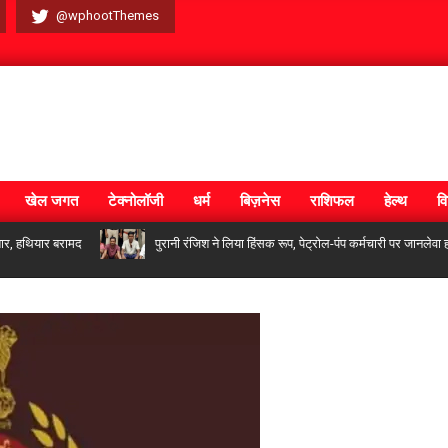
@wphootThemes
खेल जगत
टेक्नोलॉजी
धर्म
बिज़नेस
राशिफल
हेल्थ
वि
ियार बरामद
पुरानी रंजिश ने लिया हिंसक रूप, पेट्रोल-पंप कर्मचारी पर जानलेवा हमला प