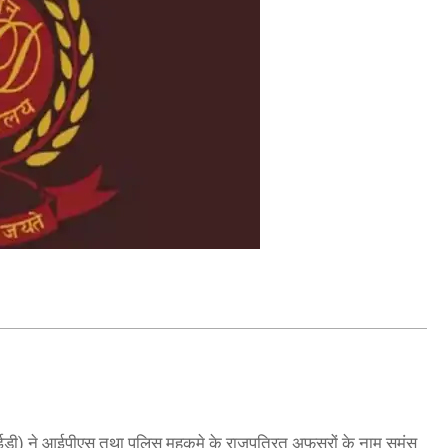
ालय (ईडी) ने आईपीएस तथा पुलिस महकमे के राजपत्रित अफसरों के नाम समंस