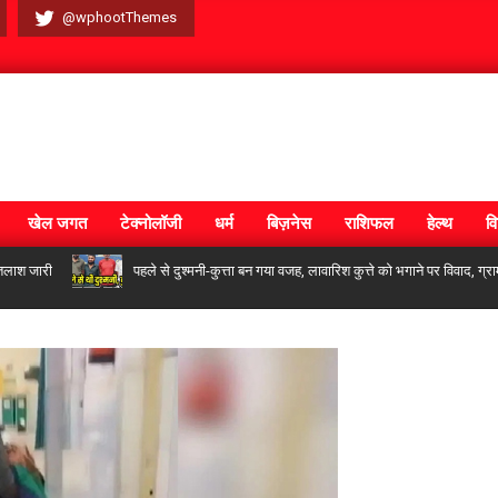
@wphootThemes
खेल जगत
टेक्नोलॉजी
धर्म
बिज़नेस
राशिफल
हेल्थ
वि
री
पहले से दुश्मनी-कुत्ता बन गया वजह, लावारिश कुत्ते को भगाने पर विवाद, ग्रामीण 