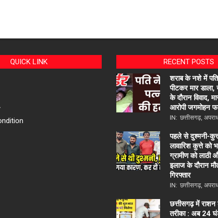
QUICK LINK
RECENT POSTS
शराब के नशे में पति
पीटकर मार डाला, खे
के दौरान विवाद, मार
आरोपी जगमोहन फर
y
IN:
छत्तीसगढ़
,
अपरा
ndition
पहले से दुश्मनी-कु
लावारिश कुत्ते को 
ग्रामीण को लाठी औ
इलाज के दौरान मौ
गिरफ्तार
IN:
छत्तीसगढ़
,
अपरा
छत्तीसगढ़ में राशन
तरीका : अब 24 घंट