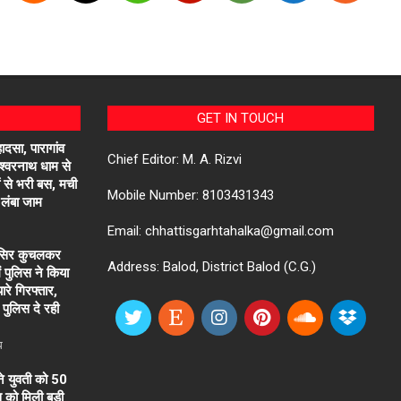
GET IN TOUCH
ादसा, पारागांव
Chief Editor: M. A. Rizvi
तेश्वरनाथ धाम से
ं से भरी बस, मची
Mobile Number: 8103431343
लंबा जाम
Email: chhattisgarhtahalka@gmail.com
 सिर कुचलकर
Address: Balod, District Balod (C.G.)
ें पुलिस ने किया
ारे गिरफ्तार,
पुलिस दे रही
ध
ने युवती को 50
िस को मिली बड़ी