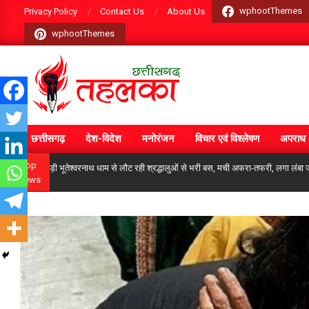
Skip
wphootThemes
Privacy Policy
Contact Us
About Us
to
wphootThemes
content
CGTEHELKA
छत्तीसगढ़
देश-विदेश
मनोरंजन
विचार एवं विश्लेषण
अपराध
Primary
Navigation
Top
 से जा भिड़ी भूतेश्वरनाथ धाम से लौट रही श्रद्धालुओं से भरी बस, मची अफरा-तफरी, लगा लंबा जाम
News
Menu