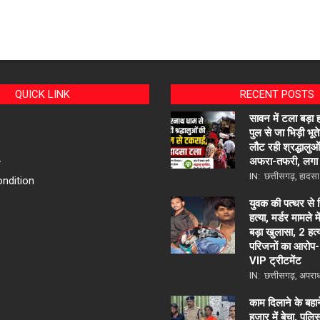
QUICK LINK
RECENT POSTS
सावन में टला बड़ा ह
पुल से जा भिड़ी भू
लौट रही श्रद्धालुओ
अफरा-तफरी, लगा 
y
IN:
छत्तीसगढ़
,
हादसा
ndition
युवक की पत्थर से
हत्या, मर्डर मामले म
बड़ा खुलासा, 2 हत्य
परिजनों का आरोप- 
VIP ट्रीटमेंट
IN:
छत्तीसगढ़
,
अपरा
काम दिलाने के बहा
हजार में बेचा, पुल