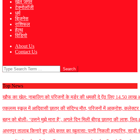
खेल जगत
टेक्नोलॉजी
धर्म
बिज़नेस
राशिफल
हेल्थ
विडियो
About Us
Contact Us
Search
Top News
खौफ का खेल: नाबालिग को परिजनों के मर्डर की धमकी दे ऐंठ लिए 14.50 लाख
एकलव्य स्कूल में आदिवासी छात्र की संदिग्ध मौत, परिजनों में आक्रोश, कलेक्टर ने 
बहन को बोली- ‘उसने मुझे मारा है’, अगले दिन मिली बीएड छात्रा की लाश, लिव-इन
अभनपुर तालाब किनारे हुए अंधे कत्ल का खुलासा: पत्नी निकली हत्यारिन, साड़ी