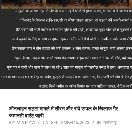
भालुओं का आतंक: छुरा में खेत के पास भालू ने हमले से युवक घायल, मगरलोड में मशरूम त
गरियाबंद के नेशनल हाईवे-130सी पर भीषण सड़क हादसा, दो बाइकों की आमने-सामने ज
52 परियों की सजी महफिल में राजिम पुलिस की एंट्री, लाखों का जुआ खेल रहे 6 जुआरी र
कर्ज चुकाने के लिए आस्था पर हमला, एक रात में 3 मंदिरों में चोरी, 1 नाबालिग समेत 4 आ
तेज रफ्तार कार ने तीन बाइकों को मारी टक्कर, 3 लोग घायल, हालत नाजुक, मची अफरा-तफर
स्कूल के पास सड़क पार करते समय तेज रफ्तार बाइक की टक्कर से टीचर की मौत, दर्दनाक
पूजा घर में दादी और बहन के साथ सो रहे 3 साल का मासूम को जहरीले करैत ने डसा, अस्पताल पहु
प्यार के चार साल बाद चरित्र पर संदेह, दुपट्टे से गर्लफ्रेंड का घोंटा गला, फिर पानी भरे खेत में सिर
बालोद: निजी जमीन पर अवैध निर्माण पर नगर पालिका सख्त, नोटिस जारी 
ऑनलाइन सट्टा मामले में सौरभ और रवि उप्पल के खिलाफ गैर
जमानती वारंट जारी
BY:
M A RIZVI
ON:
SEPTEMBER 5, 2023
IN:
छत्तीसगढ़