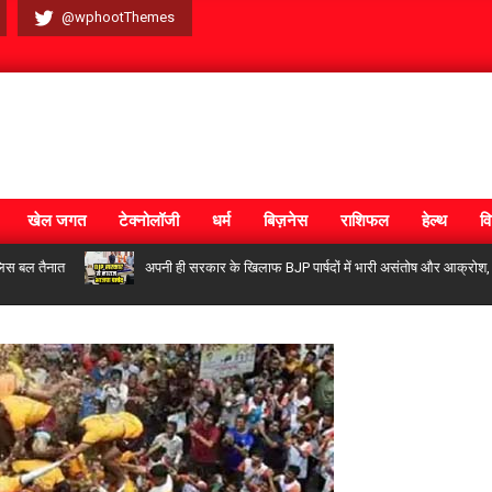
@wphootThemes
खेल जगत
टेक्नोलॉजी
धर्म
बिज़नेस
राशिफल
हेल्थ
वि
तैनात
अपनी ही सरकार के खिलाफ BJP पार्षदों में भारी असंतोष और आक्रोश, CMO को स