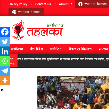
Skip
wphootThemes
Privacy Policy
Contact Us
About Us
to
wphootThemes
content
CGTEHELKA
छत्तीसगढ़
देश-विदेश
मनोरंजन
विचार एवं विश्लेषण
अपराध
Primary
Navigation
Top
स्पताल में इलाज के दौरान मौत, पुराने विवाद में जमकर मारपीट, गांव में तनाव का माहौल, पुलिस बल 
News
Menu