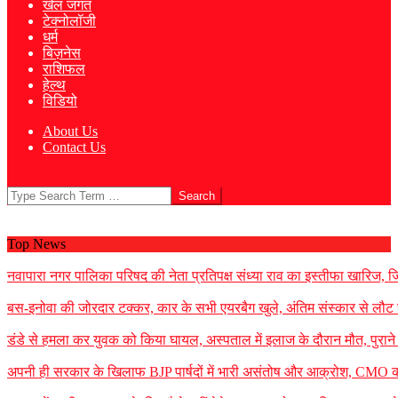
खेल जगत
टेक्नोलॉजी
धर्म
बिज़नेस
राशिफल
हेल्थ
विडियो
About Us
Contact Us
Search
Top News
नवापारा नगर पालिका परिषद की नेता प्रतिपक्ष संध्या राव का इस्तीफा खारिज, जिला
बस-इनोवा की जोरदार टक्कर, कार के सभी एयरबैग खुले, अंतिम संस्कार से लौट 
डंडे से हमला कर युवक को किया घायल, अस्पताल में इलाज के दौरान मौत, पुराने 
अपनी ही सरकार के खिलाफ BJP पार्षदों में भारी असंतोष और आक्रोश, CMO को 