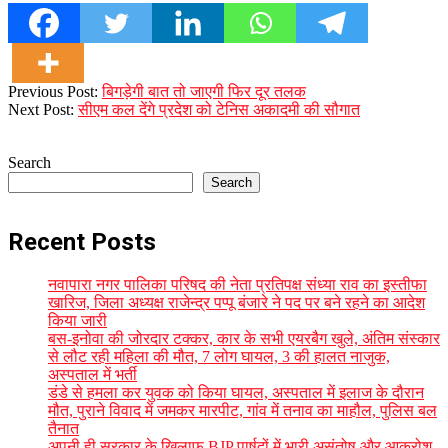
2023-
Previous Post:
बिगड़ेगी बात तो जाएगी फिर दूर तलक
09-
Next Post:
सीएम कल देंगे प्रदेश को टेनिस अकादमी की सौगात
26
Search
Search
Recent Posts
नवापारा नगर पालिका परिषद की नेता प्रतिपक्ष संध्या राव का इस्तीफा
खारिज, जिला अध्यक्ष राजेन्द्र पप्पू बंजारे ने पद पर बने रहने का आदेश
किया जारी
बस-इनोवा की जोरदार टक्कर, कार के सभी एयरबैग खुले, अंतिम संस्कार
से लौट रही महिला की मौत, 7 लोग घायल, 3 की हालत नाजुक,
अस्पताल में भर्ती
डंडे से हमला कर युवक को किया घायल, अस्पताल में इलाज के दौरान
मौत, पुराने विवाद में जमकर मारपीट, गांव में तनाव का माहौल, पुलिस बल
तैनात
अपनी ही सरकार के खिलाफ BJP पार्षदों में भारी असंतोष और आक्रोश,