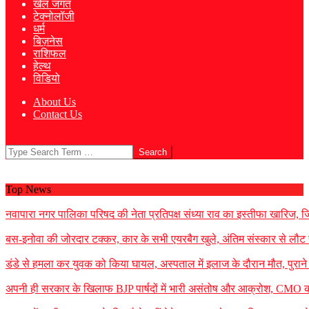
खेल जगत
टेक्नोलॉजी
धर्म
बिज़नेस
राशिफल
हेल्थ
विडियो
About Us
Contact Us
Search
Top News
नवापारा नगर पालिका परिषद की नेता प्रतिपक्ष संध्या राव का इस्तीफा खारिज, जिला
बस-इनोवा की जोरदार टक्कर, कार के सभी एयरबैग खुले, अंतिम संस्कार से लौट 
डंडे से हमला कर युवक को किया घायल, अस्पताल में इलाज के दौरान मौत, पुराने 
अपनी ही सरकार के खिलाफ BJP पार्षदों में भारी असंतोष और आक्रोश, CMO को 