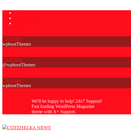
Skip
Privacy Policy
to
Contact Us
content
About Us
Click Here
wphootThemes
Click Here
@wphootThemes
Click Here
wphootThemes
We'll be happy to help! 24x7 Support!
Fast loading WordPress Magazine
theme with A+ Support.