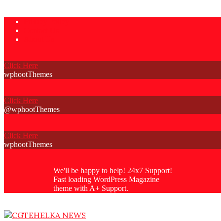
Skip
Privacy Policy
to
Contact Us
content
About Us
Click Here
wphootThemes
Click Here
@wphootThemes
Click Here
wphootThemes
We'll be happy to help! 24x7 Support!
Fast loading WordPress Magazine
theme with A+ Support.