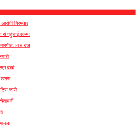
, आरोपी गिरफ्तार
ा से पहुंचाई रकम!
े मारपीट. FIR दर्ज
्यारी
सूम बच्चे
का खतरा
नोटिस जारी
 चेतावनी
िस
 मामला