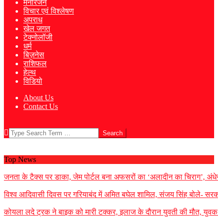
मनोरंजन
विचार एवं विश्लेषण
अपराध
खेल जगत
टेक्नोलॉजी
धर्म
बिज़नेस
राशिफल
हेल्थ
विडियो
About Us
Contact Us
Search
Top News
जनता के टैक्स पर डाका, जेम पोर्टल बना अफसरों का ‘अलादीन का चिराग’, ​अंध
विश्व आदिवासी दिवस पर गरियाबंद में अमित बघेल शामिल, संजय सिंह बोले- सरका
कोयला लदे ट्रक ने बाइक को मारी टक्कर, इलाज के दौरान युवती की मौत, युवक गं