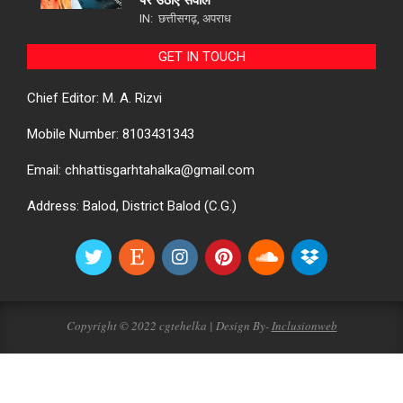
IN:
छत्तीसगढ़
,
अपराध
GET IN TOUCH
Chief Editor: M. A. Rizvi
Mobile Number: 8103431343
Email: chhattisgarhtahalka@gmail.com
Address: Balod, District Balod (C.G.)
Copyright © 2022 cgtehelka | Design By-
Inclusionweb