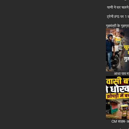
पत्नी ने घर चलने
ट्रेनी IPS पर 1 
गृहमंत्री के गृहग्
आधा पाव मा
CM साहब- आदिव