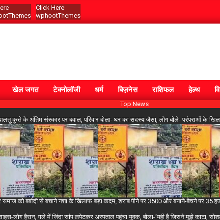
Here
Click Here
otThemes
wphootThemes
खेल जगत
टेक्नोलॉजी
धर्म
बिज़नेस
राशिफल
हेल्थ
वि
Top News
ं पालतू कुत्ते के अंतिम संस्कार पर बवाल, परिवार बोला- घर का सदस्य जैसा, लोग बोले- परंपराओं के 
समाज को बर्बादी से बचाने नशा के खिलाफ बड़ा कदम, शराब पीने पर 3500 और बनाने-बेचने पर 35 हजार ज
्साहस-लोग हैरान, गले में जिंदा सांप लपेटकर अस्पताल पहुंचा युवक, बोला-‘यही है जिसने मुझे काटा,