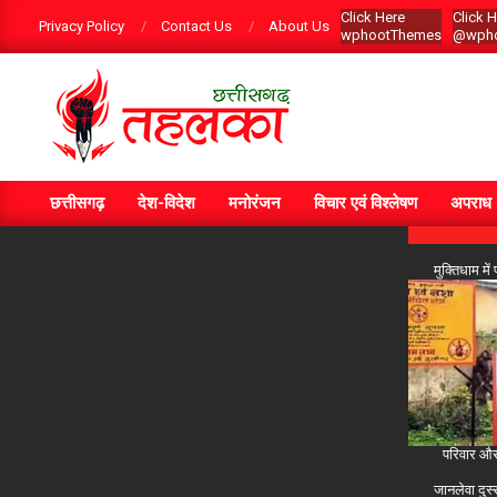
Skip
Click Here
Click 
Privacy Policy
Contact Us
About Us
wphootThemes
@wpho
to
content
CGTEHELKA
छत्तीसगढ़
देश-विदेश
मनोरंजन
विचार एवं विश्लेषण
अपराध
Primary
Navigation
Menu
मुक्तिधाम मे
परिवार और 
जानलेवा दुस