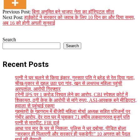
2023-
Previous Post:
बिना अनुमित बने भाजपा नेता का हॉस्पिटल सील
10-
Next Post:
हाईकोर्ट ने सरकार को जवाब के लिए 10 दिन का और दिया समय,
05
अब 16 को होगी अगली सुनवाई
Search
Search
Recent Posts
पत्नी ने घर चलने से किया इंकार, गुस्साए पति ने ब्लेड से रेत दिया गला,
चीख-पुकार से दहल उठा पूरा गांव, खून से लथपथ महिला पहुंची
अस्पताल, आरोपी गिरफ्तार
ट्रेनी IPS पर 1 करोड़ रिश्वत लेने का आरोप, CBI स्पेशल कोर्ट में
शिकायत, ठगी केस के आरोपी से मांगे रुपए, ASI-आरक्षक बने मीडिएटर,
हवाला से पहुंचाई रकम!
गृहमंत्री के गृहग्राम में बीजेपी महिला मोर्चा अध्यक्ष सहित परिजनों पर
गंभीर आरोप, देर रात घर में घुसकर 71 वर्षीय लकवाग्रस्त बुजुर्ग पति
पत्नी से मारपीट. FIR दर्ज
आधा पाव मार के घर से निकला, पुलिस ने धर दबोचा, पीड़ित बोला
“सरकार ही पिलाएगी और सरकार ही पकड़ेगी!” 10 अगस्त को पैदल
मार्च की तैय्यारी