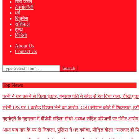
खेल जगत
टेक्नोलॉजी
धर्म
बिज़नेस
राशिफल
हेल्थ
विडियो
About Us
Contact Us
Search
Top News
पत्नी ने घर चलने से किया इंकार, गुस्साए पति ने ब्लेड से रेत दिया गला, चीख-प
ट्रेनी IPS पर 1 करोड़ रिश्वत लेने का आरोप, CBI स्पेशल कोर्ट में शिकायत, ठग
गृहमंत्री के गृहग्राम में बीजेपी महिला मोर्चा अध्यक्ष सहित परिजनों पर गंभीर आरोप
आधा पाव मार के घर से निकला, पुलिस ने धर दबोचा, पीड़ित बोला “सरकार ही पि