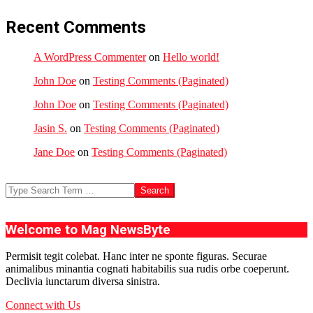
Recent Comments
A WordPress Commenter
on
Hello world!
John Doe
on
Testing Comments (Paginated)
John Doe
on
Testing Comments (Paginated)
Jasin S.
on
Testing Comments (Paginated)
Jane Doe
on
Testing Comments (Paginated)
Search
Welcome to Mag NewsByte
Permisit tegit colebat. Hanc inter ne sponte figuras. Securae
animalibus minantia cognati habitabilis sua rudis orbe coeperunt.
Declivia iunctarum diversa sinistra.
Connect with Us