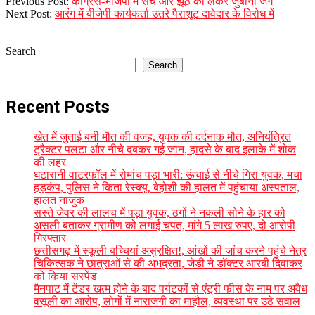
2023-
Previous Post:
कांग्रेस-भाजपा में सच और झूठ को लेकर जुबानी जंग
10-
Next Post:
आरंग में बीजेपी कार्यकर्ता उतरे पैराशूट दावेदार के विरोध में
05
Search
Search
Recent Posts
खेत में जुताई बनी मौत की वजह, युवक की दर्दनाक मौत, अनियंत्रित
ट्रैक्टर पलटा और नीचे दबकर गई जान, हादसे के बाद इलाके में शोक
की लहर
घटारानी वाटरफॉल में रोमांच पड़ा भारी: ऊंचाई से नीचे गिरा युवक, मचा
हड़कंप, पुलिस ने किता रेस्क्यू, बेहोशी की हालत में पहुंचाया अस्पताल,
हालत नाजुक
सस्ते जेवर की लालच में पड़ा युवक, ठगों ने नकली सोने के हार को
असली बताकर ग्रामीण को लगाई चपत, मांगे 5 लाख रुपए, दो आरोपी
गिरफ्तार
छत्तीसगढ़ में स्कूली बच्चियां असुरक्षित!, आंखों की जांच करने पहुंचे नेत्र
चिकित्सक ने छात्राओं से की अभद्रता, जेडी ने डॉक्टर आरबी दिवाकर
को किया सस्पेंड
मैनपाट में टेंडर खत्म होने के बाद पर्यटकों से एंट्री फीस के नाम पर अवैध
वसूली का आरोप, लोगों में नाराजगी का माहौल, व्यवस्था पर उठे सवाल