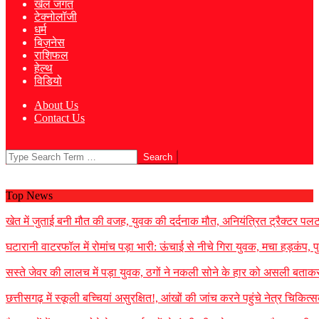
खेल जगत
टेक्नोलॉजी
धर्म
बिज़नेस
राशिफल
हेल्थ
विडियो
About Us
Contact Us
Search
Top News
खेत में जुताई बनी मौत की वजह, युवक की दर्दनाक मौत, अनियंत्रित ट्रैक्टर प
घटारानी वाटरफॉल में रोमांच पड़ा भारी: ऊंचाई से नीचे गिरा युवक, मचा हड़कंप, प
सस्ते जेवर की लालच में पड़ा युवक, ठगों ने नकली सोने के हार को असली बताकर
छत्तीसगढ़ में स्कूली बच्चियां असुरक्षित!, आंखों की जांच करने पहुंचे नेत्र चिक