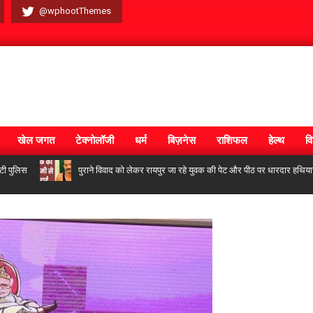
@wphootThemes
खेल जगत
टेक्नोलॉजी
धर्म
बिज़नेस
राशिफल
हेल्थ
वि
स
पुराने विवाद को लेकर रायपुर जा रहे युवक की पेट और पीठ पर धारदार हथियार से ता