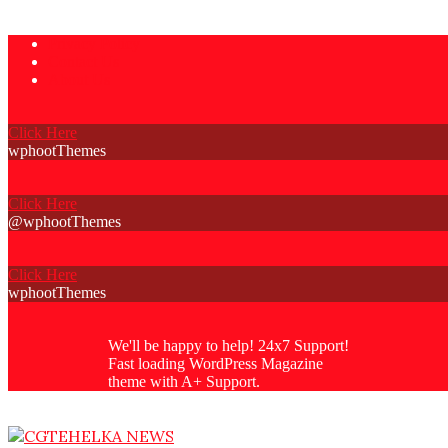
Skip
Privacy Policy
to
Contact Us
content
About Us
Click Here
wphootThemes
Click Here
@wphootThemes
Click Here
wphootThemes
We'll be happy to help! 24x7 Support!
Fast loading WordPress Magazine
theme with A+ Support.