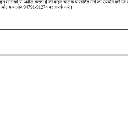
ं वाहन मालिकों से अपील करता है की वाहन चालक परिवर्तित मार्ग का उपयोग करे एव
र्यालय बालोद 94791-91274 पर संपर्क करें।