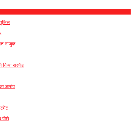
 पुलिस
र
ालत नाजुक
ो किया सस्पेंड
 का आरोप
टमेंट
 पीछे