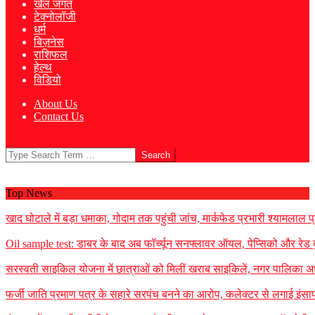
खेल जगत
टेक्नोलॉजी
धर्म
बिज़नेस
राशिफल
हेल्थ
विडियो
About Us
Contact Us
Search
Top News
खाद घोटाले में बड़ा धमाका, गोदाम तक पहुंची जांच, मार्कफेड प्रभारी श्यामलाल प्
Oil sample test: डाबर के बाद अब फॉर्च्यून सनफ्लावर ऑयल, पेप्सिको और रेड बुल 
सरस्वती साइकिल योजना में छात्राओं को मिलीं खराब साइकिलें, नगर पालिका अध
फर्जी जाति प्रमाण पत्र के सहारे सरपंच बनने का आरोप, कलेक्टर से लगाई इंसाफ