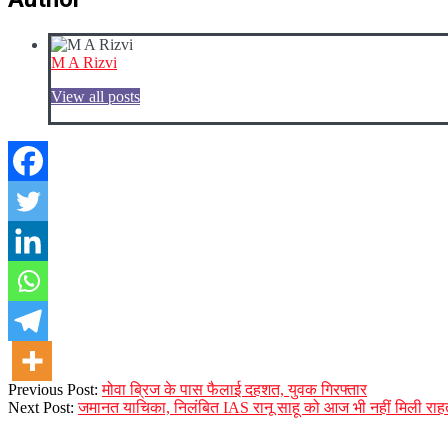
M A Rizvi
View all posts
2023-
Previous Post:
मोवा ब्रिज के पास फैलाई दहशत, युवक गिरफ्तार
12-
Next Post:
जमानत याचिका, निलंबित IAS रानू साहू को आज भी नहीं मिली राह
07