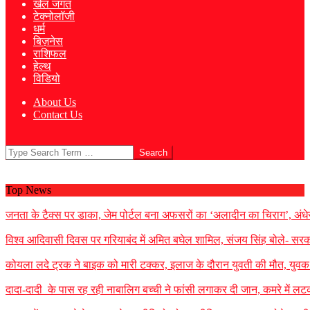
खेल जगत
टेक्नोलॉजी
धर्म
बिज़नेस
राशिफल
हेल्थ
विडियो
About Us
Contact Us
Search
Top News
जनता के टैक्स पर डाका, जेम पोर्टल बना अफसरों का ‘अलादीन का चिराग’, ​अंध
विश्व आदिवासी दिवस पर गरियाबंद में अमित बघेल शामिल, संजय सिंह बोले- सरका
कोयला लदे ट्रक ने बाइक को मारी टक्कर, इलाज के दौरान युवती की मौत, युवक गं
दादा-दादी के पास रह रही नाबालिग बच्ची ने फांसी लगाकर दी जान, कमरे में लटका म