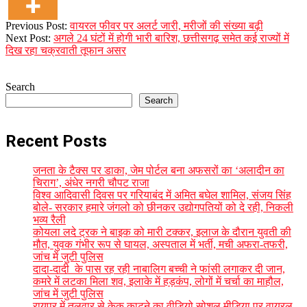
2023-
Previous Post:
वायरल फीवर पर अलर्ट जारी, मरीजों की संख्या बढ़ी
12-
Next Post:
अगले 24 घंटों में होगी भारी बारिश, छत्तीसगढ़ समेत कई राज्यों में
07
दिख रहा चक्रवाती तूफान असर
Search
Search
Recent Posts
जनता के टैक्स पर डाका, जेम पोर्टल बना अफसरों का ‘अलादीन का
चिराग’, ​अंधेर नगरी चौपट राजा
विश्व आदिवासी दिवस पर गरियाबंद में अमित बघेल शामिल, संजय सिंह
बोले- सरकार हमारे जंगलो को छीनकर उद्योगपतियों को दे रही, निकली
भव्य रैली
कोयला लदे ट्रक ने बाइक को मारी टक्कर, इलाज के दौरान युवती की
मौत, युवक गंभीर रूप से घायल, अस्पताल में भर्ती, मची अफरा-तफरी,
जांच में जुटी पुलिस
दादा-दादी के पास रह रही नाबालिग बच्ची ने फांसी लगाकर दी जान,
कमरे में लटका मिला शव, इलाके में हड़कंप, लोगों में चर्चा का माहौल,
जांच में जुटी पुलिस
रायपुर में तलवार से केक काटने का वीडियो सोशल मीडिया पर वायरल