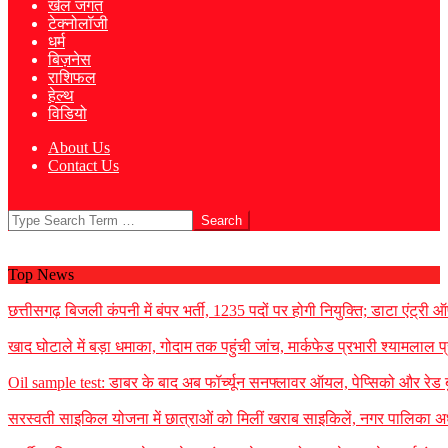
खेल जगत
टेक्नोलॉजी
धर्म
बिज़नेस
राशिफल
हेल्थ
विडियो
About Us
Contact Us
Search
Top News
छत्तीसगढ़ बिजली कंपनी में बंपर भर्ती, 1235 पदों पर होगी नियुक्ति; डाटा एंट्र
खाद घोटाले में बड़ा धमाका, गोदाम तक पहुंची जांच, मार्कफेड प्रभारी श्यामलाल प्
Oil sample test: डाबर के बाद अब फॉर्च्यून सनफ्लावर ऑयल, पेप्सिको और रेड बुल 
सरस्वती साइकिल योजना में छात्राओं को मिलीं खराब साइकिलें, नगर पालिका अध