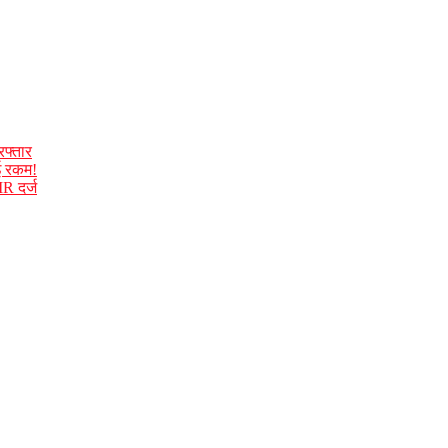
रफ्तार
ाई रकम!
IR दर्ज