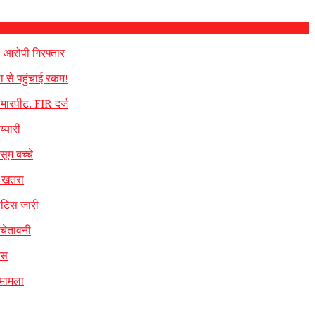
, आरोपी गिरफ्तार
ा से पहुंचाई रकम!
े मारपीट. FIR दर्ज
्यारी
सूम बच्चे
का खतरा
नोटिस जारी
 चेतावनी
िस
 मामला