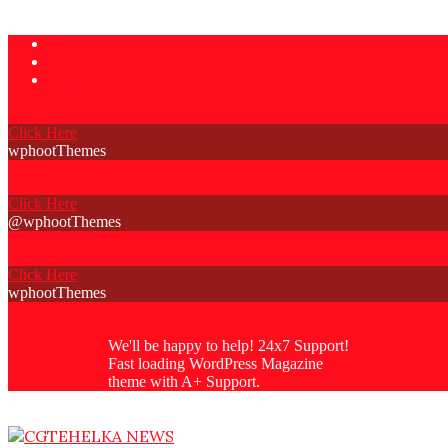
Skip
Privacy Policy
to
Contact Us
content
About Us
Click Here
wphootThemes
Click Here
@wphootThemes
Click Here
wphootThemes
We'll be happy to help! 24x7 Support!
Fast loading WordPress Magazine
theme with A+ Support.