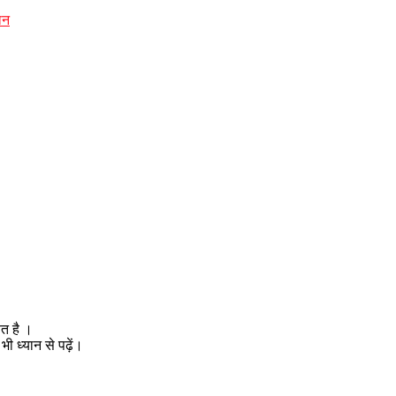
ान
ित है ।
 ध्यान से पढ़ें।