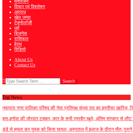
मनोरंजन
विचार एवं विश्लेषण
अपराध
खेल जगत
टेक्नोलॉजी
धर्म
बिज़नेस
राशिफल
हेल्थ
विडियो
About Us
Contact Us
Search
Top News
नवापारा नगर पालिका परिषद की नेता प्रतिपक्ष संध्या राव का इस्तीफा खारिज, जिला
बस-इनोवा की जोरदार टक्कर, कार के सभी एयरबैग खुले, अंतिम संस्कार से लौट 
डंडे से हमला कर युवक को किया घायल, अस्पताल में इलाज के दौरान मौत, पुराने 