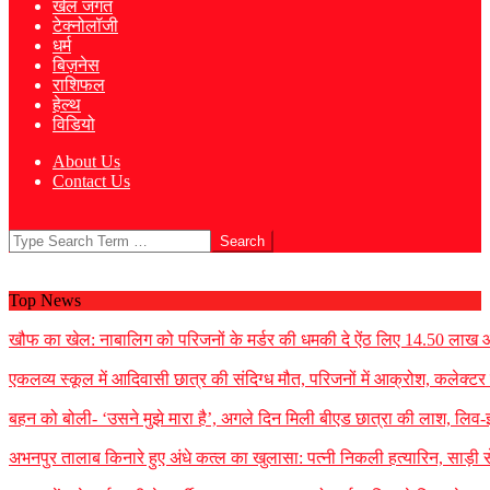
खेल जगत
टेक्नोलॉजी
धर्म
बिज़नेस
राशिफल
हेल्थ
विडियो
About Us
Contact Us
Search
Top News
खौफ का खेल: नाबालिग को परिजनों के मर्डर की धमकी दे ऐंठ लिए 14.50 लाख
एकलव्य स्कूल में आदिवासी छात्र की संदिग्ध मौत, परिजनों में आक्रोश, कलेक्टर ने 
बहन को बोली- ‘उसने मुझे मारा है’, अगले दिन मिली बीएड छात्रा की लाश, लिव-इन
अभनपुर तालाब किनारे हुए अंधे कत्ल का खुलासा: पत्नी निकली हत्यारिन, साड़ी