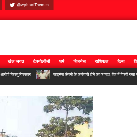
@wphootThemes
खेल जगत
टेक्नोलॉजी
धर्म
बिज़नेस
राशिफल
हेल्थ
वि
फिरतु गिरफ्तार
फाइनेंस कंपनी के कर्मचारी होने का फायदा, बैंक में गिरवी रखा सोना