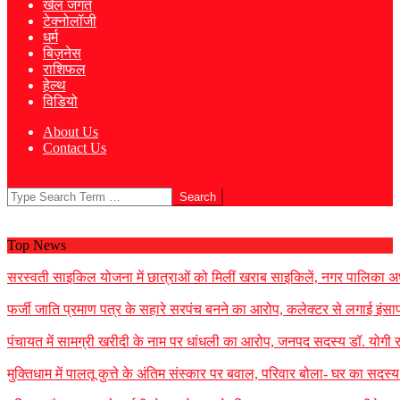
खेल जगत
टेक्नोलॉजी
धर्म
बिज़नेस
राशिफल
हेल्थ
विडियो
About Us
Contact Us
Search
Top News
सरस्वती साइकिल योजना में छात्राओं को मिलीं खराब साइकिलें, नगर पालिका अध
फर्जी जाति प्रमाण पत्र के सहारे सरपंच बनने का आरोप, कलेक्टर से लगाई इंसाफ
पंचायत में सामग्री खरीदी के नाम पर धांधली का आरोप, जनपद सदस्य डॉ. योगी र
मुक्तिधाम में पालतू कुत्ते के अंतिम संस्कार पर बवाल, परिवार बोला- घर का सद