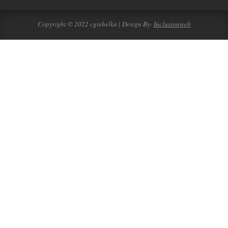
Copyright © 2022 cgtehelka | Design By-
Inclusionweb