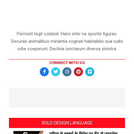
Permisit tegit colebat. Hanc inter ne sponte figuras.
Securae animalibus minantia cognati habitabilis sua rudis
orbe coeperunt. Declivia iunctarum diversa sinistra.
CONNECT WITH US
BOLD DESIGN LANGUAGE
महिला से दुष्कर्म के विरोध पर ईंट से जानलेवा