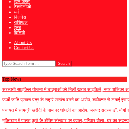
खेल जगत
टेक्नोलॉजी
धर्म
बिज़नेस
राशिफल
हेल्थ
विडियो
About Us
Contact Us
Search
Top News
सरस्वती साइकिल योजना में छात्राओं को मिलीं खराब साइकिलें, नगर पालिका अध
फर्जी जाति प्रमाण पत्र के सहारे सरपंच बनने का आरोप, कलेक्टर से लगाई इंसाफ
पंचायत में सामग्री खरीदी के नाम पर धांधली का आरोप, जनपद सदस्य डॉ. योगी र
मुक्तिधाम में पालतू कुत्ते के अंतिम संस्कार पर बवाल, परिवार बोला- घर का सद