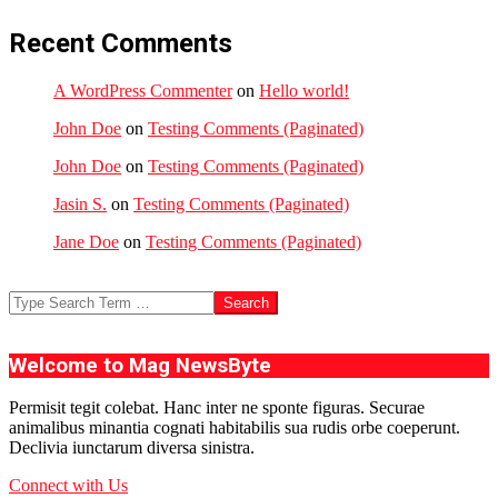
Recent Comments
A WordPress Commenter
on
Hello world!
John Doe
on
Testing Comments (Paginated)
John Doe
on
Testing Comments (Paginated)
Jasin S.
on
Testing Comments (Paginated)
Jane Doe
on
Testing Comments (Paginated)
Search
Welcome to Mag NewsByte
Permisit tegit colebat. Hanc inter ne sponte figuras. Securae
animalibus minantia cognati habitabilis sua rudis orbe coeperunt.
Declivia iunctarum diversa sinistra.
Connect with Us