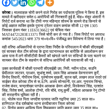
कोरबा।
मालवाहक चोरी करने वाले गिरोह का पर्दाफाश पुलिस ने किया है. इस
मामले में खरीददार समेत 6 आरोपियों की गिरफ्तारी हुई है. मोह० मंसूर अंसारी ने
रिपोर्ट दर्ज कराया था कि टीपी नगर महिन्द्रा शोरुम के सामने रोड किनारे से
कोई अज्ञात व्यक्ति इसके पुराना ट्रेलर वाहन कमांक सीजी 12 एस 1305
जिसका इंजन नंबर 11E63136622 एवं चेचिस नंबर
MAT44721283E13371 जिसे चोरी कर ले गया है। जिस रिपोर्ट पर अपराध
कमांक 545/2023 धारा 379 भा०द०वि० पंजीबद्ध कर विवेचना में लिया गया है।
वही वरिष्ठ अधिकारियो से प्राप्त दिशा निर्देश के परिपालान में चौकी सीएसइबी
एवं सायबर सेल टीम कोरबा के द्वारा घटनास्थल का बारीकि से अवलोकन कर
आस पास में लगे सीसीटीवी कैमरों कों खंगाले जाने पर संदिग्धों के पता चलने पर
सायबर सेल टीम के सहयोग से संदिग्ध आरोपियों की पतासाजी की गई।
उक्त कार्यवाही में चौकी प्रभारी सीएसईबी उप. निरी. नवीन पटेल, सउनि
छेदीलाल जाटवर, प्रआर, सुधांशु शर्मा, उदय सिंह आरक्षक देवनारायण कुर्रे,
विनोद तिवारी, गोपीराम दिव्य, पुरुषोत्तम मुखर्जी, सुरज खरे, लखन लाल रात्रे एवं
साईबर सेल कोरबा टीम से स.उ.नि. अजय सोनवानी, प्र.आर. गुनाराम सिंन्हा,
राजेश कंवर, चन्द्रशेखर पाण्डेय आरक्षक डेमन ओग्रे, विरकेश्वर सिंह, प्रशांत
सिंह, रितेश शर्मा, आलोक टोप्पो, रवि चौबे, रामू कुर्मी , महिला आरक्षक रेनु टोप्पो
की सराहनीय भूमिका रही है।
01. भोलेष पाल पिता जगदीश प्रसाद जाति गढ़रिया उम्र 25 साल सा०
हास्पिटल रोड दर्शखांचा थाना हरदीबाजार जिला कोरबा
02. विनोद कुमार आदित्य पिता शिवकुमार जाति कहरा उम्र 35 साल सा०