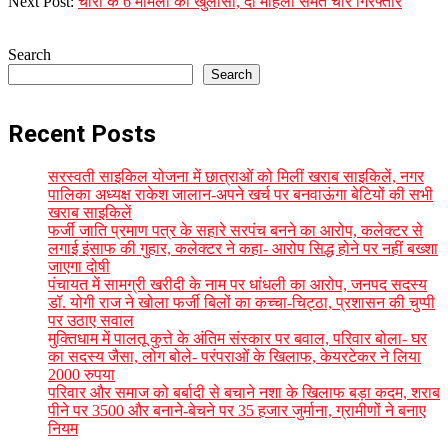
12-
Next Post:
चोरी के 6 मामलों का खुलासा, दो महिला समेत चार गिरफ्तार
15
Search
Search
Recent Posts
सरस्वती साइकिल योजना में छात्राओं को मिलीं खराब साइकिलें, नगर
पालिका अध्यक्ष राकेश जालान-अपने खर्च पर बनवाऊंगा बेटियों की सभी
खराब साइकिलें
फर्जी जाति प्रमाण पत्र के सहारे सरपंच बनने का आरोप, कलेक्टर से
लगाई इंसाफ की गुहार, कलेक्टर ने कहा- आरोप सिद्ध होने पर नहीं बख्शा
जाएगा दोषी
पंचायत में सामग्री खरीदी के नाम पर धांधली का आरोप, जनपद सदस्य
डॉ. योगी राज ने खोला फर्जी बिलों का कच्चा-चिट्ठा, प्रशासन की चुप्पी
पर उठाए सवाल
मुक्तिधाम में पालतू कुत्ते के अंतिम संस्कार पर बवाल, परिवार बोला- घर
का सदस्य जैसा, लोग बोले- परंपराओं के खिलाफ, केयरटेकर ने लिया
2000 रुपया
परिवार और समाज को बर्बादी से बचाने नशा के खिलाफ बड़ा कदम, शराब
पीने पर 3500 और बनाने-बेचने पर 35 हजार जुर्माना, ग्रामीणों ने बनाए
नियम