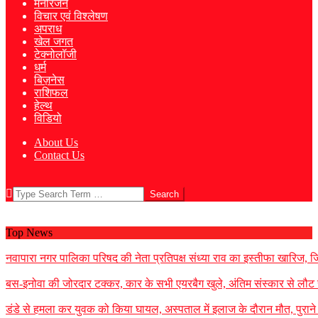
मनोरंजन
विचार एवं विश्लेषण
अपराध
खेल जगत
टेक्नोलॉजी
धर्म
बिज़नेस
राशिफल
हेल्थ
विडियो
About Us
Contact Us
Search
Top News
नवापारा नगर पालिका परिषद की नेता प्रतिपक्ष संध्या राव का इस्तीफा खारिज, जिला
बस-इनोवा की जोरदार टक्कर, कार के सभी एयरबैग खुले, अंतिम संस्कार से लौट 
डंडे से हमला कर युवक को किया घायल, अस्पताल में इलाज के दौरान मौत, पुराने 