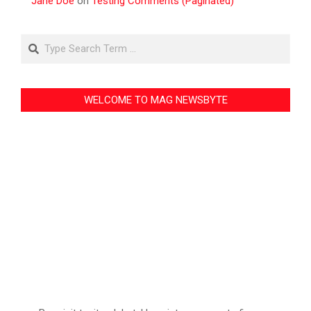
Jane Doe
on
Testing Comments (Paginated)
Search
WELCOME TO MAG NEWSBYTE