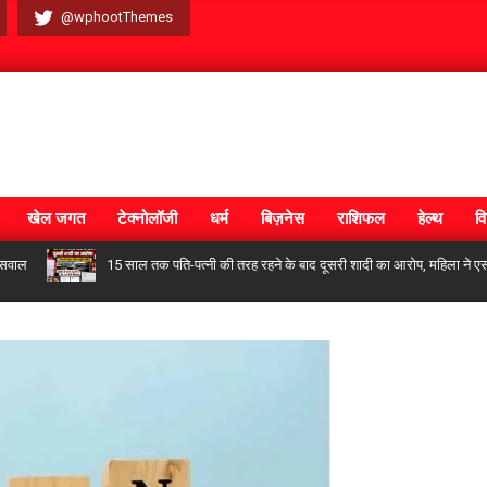
@wphootThemes
खेल जगत
टेक्नोलॉजी
धर्म
बिज़नेस
राशिफल
हेल्थ
वि
15 साल तक पति-पत्नी की तरह रहने के बाद दूसरी शादी का आरोप, महिला ने एसपी कार