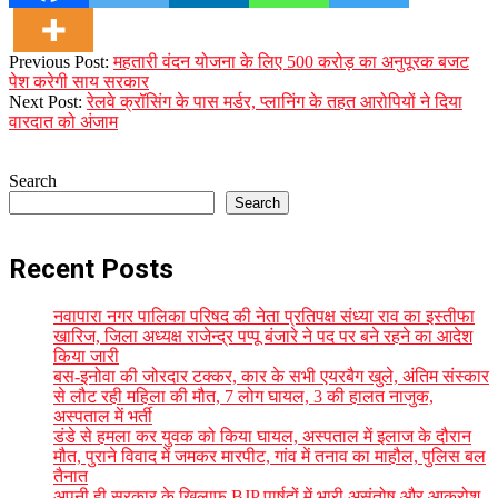
2023-
Previous Post:
महतारी वंदन योजना के लिए 500 करोड़ का अनुपूरक बजट
12-
पेश करेगी साय सरकार
18
Next Post:
रेलवे क्रॉसिंग के पास मर्डर, प्लानिंग के तहत आरोपियों ने दिया
वारदात को अंजाम
Search
Search
Recent Posts
नवापारा नगर पालिका परिषद की नेता प्रतिपक्ष संध्या राव का इस्तीफा
खारिज, जिला अध्यक्ष राजेन्द्र पप्पू बंजारे ने पद पर बने रहने का आदेश
किया जारी
बस-इनोवा की जोरदार टक्कर, कार के सभी एयरबैग खुले, अंतिम संस्कार
से लौट रही महिला की मौत, 7 लोग घायल, 3 की हालत नाजुक,
अस्पताल में भर्ती
डंडे से हमला कर युवक को किया घायल, अस्पताल में इलाज के दौरान
मौत, पुराने विवाद में जमकर मारपीट, गांव में तनाव का माहौल, पुलिस बल
तैनात
अपनी ही सरकार के खिलाफ BJP पार्षदों में भारी असंतोष और आक्रोश,