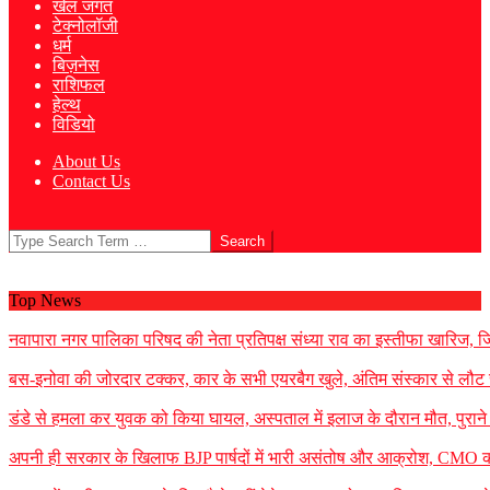
खेल जगत
टेक्नोलॉजी
धर्म
बिज़नेस
राशिफल
हेल्थ
विडियो
About Us
Contact Us
Search
Top News
नवापारा नगर पालिका परिषद की नेता प्रतिपक्ष संध्या राव का इस्तीफा खारिज, जिला
बस-इनोवा की जोरदार टक्कर, कार के सभी एयरबैग खुले, अंतिम संस्कार से लौट 
डंडे से हमला कर युवक को किया घायल, अस्पताल में इलाज के दौरान मौत, पुराने 
अपनी ही सरकार के खिलाफ BJP पार्षदों में भारी असंतोष और आक्रोश, CMO को 