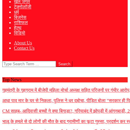
खेल जगत
टेक्नोलॉजी
धर्म
बिज़नेस
राशिफल
हेल्थ
विडियो
About Us
Contact Us
Search
Top News
गृहमंत्री के गृहग्राम में बीजेपी महिला मोर्चा अध्यक्ष सहित परिजनों पर गंभीर आरोप
आधा पाव मार के घर से निकला, पुलिस ने धर दबोचा, पीड़ित बोला “सरकार ही पि
CM साहब- आदिवासी बच्चों ने क्या बिगाड़ा?, गरियाबंद में झोपड़ी में आंगनबाड़ी, 
भालू के हमले से दो लोगों की मौत के बाद ग्रामीणों का फूटा गुस्सा, प्रदर्शन कर स