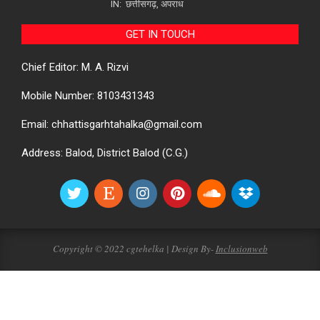
IN:
छत्तीसगढ़
,
अपराध
GET IN TOUCH
Chief Editor: M. A. Rizvi
Mobile Number: 8103431343
Email: chhattisgarhtahalka@gmail.com
Address: Balod, District Balod (C.G.)
Copyright © 2022 cgtehelka | Design By-
Inclusionweb