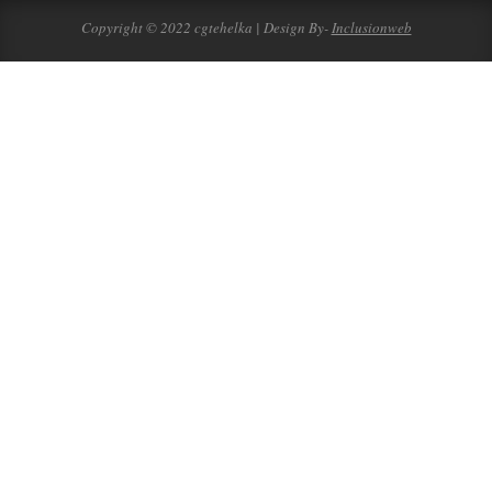
Copyright © 2022 cgtehelka | Design By-
Inclusionweb