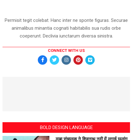
Permisit tegit colebat. Hanc inter ne sponte figuras. Securae
animalibus minantia cognati habitabilis sua rudis orbe
coeperunt. Declivia iunctarum diversa sinistra.
CONNECT WITH US
BOLD DESIGN LANGUAGE
ढाबा संचालक ने शिवनाथ नदी में लगाई छलांग,