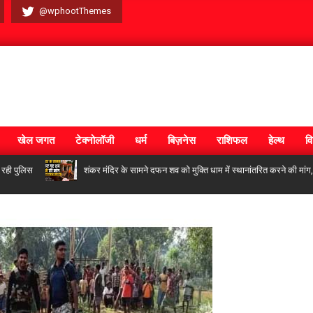
@wphootThemes
खेल जगत
टेक्नोलॉजी
धर्म
बिज़नेस
राशिफल
हेल्थ
वि
िस
शंकर मंदिर के सामने दफन शव को मुक्ति धाम में स्थानांतरित करने की मांग, लोगों म