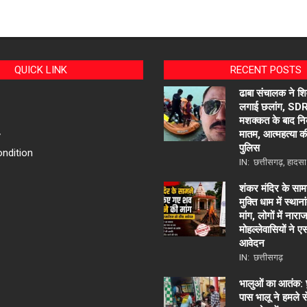
QUICK LINK
RECENT POSTS
ढाबा संचालक ने शि
लगाई छलांग, SDRF
मशक्कत के बाद न
मातम, आत्महत्या 
y
पुलिस
ndition
IN:
छत्तीसगढ़
,
हादसा
शंकर मंदिर के सा
मुक्ति धाम में स्था
मांग, लोगों में नार
मोहल्लेवासियों ने 
आवेदन
IN:
छत्तीसगढ़
भालुओं का आतंक: छु
पास भालू ने हमले 